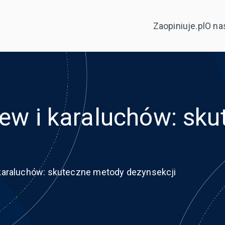
Zaopiniuje.pl
O na
iew i karaluchów: sk
i karaluchów: skuteczne metody dezynsekcji