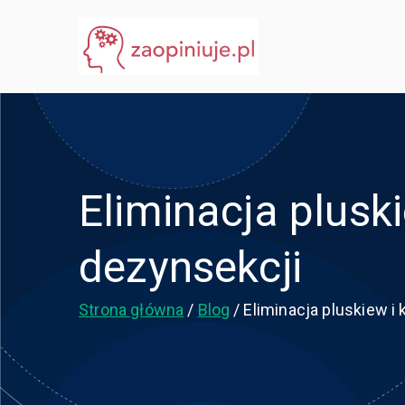
Przejdź
do
eGuru
zaopiniuje.pl
treści
Eliminacja plusk
dezynsekcji
Strona główna
Blog
Eliminacja pluskiew 