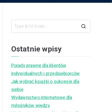
S
e
a
Ostatnie wpisy
r
c
Porady prawne dla klientów
h
indywidualnych i przedsiębiorców
f
Jak wybrać książki o sukcesie dla
o
siebie
r
Wydawnictwo internetowe dla
:
miłośników wiedzy