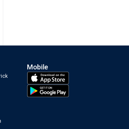
Mobile
rick
m