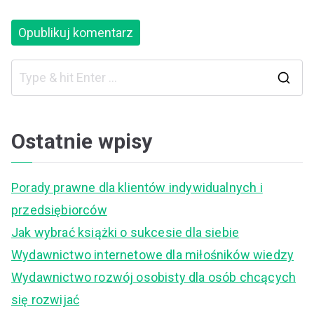
S
e
a
Ostatnie wpisy
r
c
Porady prawne dla klientów indywidualnych i
h
przedsiębiorców
f
Jak wybrać książki o sukcesie dla siebie
o
Wydawnictwo internetowe dla miłośników wiedzy
r
Wydawnictwo rozwój osobisty dla osób chcących
:
się rozwijać