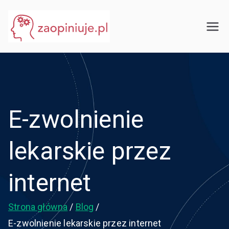
Przejdź
do
eGuru
zaopiniuje.pl
treści
E-zwolnienie
lekarskie przez
internet
Strona główna
Blog
E-zwolnienie lekarskie przez internet