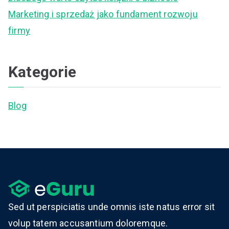
:
Marketing i sprzedaż jako fundament rozwoju
firmy
Kategorie
Blog
Sed ut perspiciatis unde omnis iste natus error sit
volup tatem accusantium doloremque.