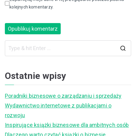
kolejnych komentarzy.
S
e
a
Ostatnie wpisy
r
c
Poradniki biznesowe o zarządzaniu i sprzedaży
h
Wydawnictwo internetowe z publikacjami o
f
rozwoju
o
Inspirujące książki biznesowe dla ambitnych osób
r
Dlaczego warto czytać książki o biznesie