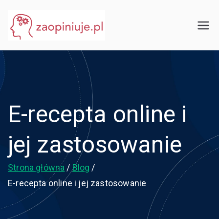
Przejdź
do
eGuru
zaopiniuje.pl
treści
E-recepta online i
jej zastosowanie
Strona główna
Blog
E-recepta online i jej zastosowanie