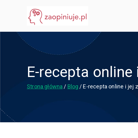
Przejdź
do
eGuru
zaopiniuje.pl
treści
E-recepta online 
Strona główna
Blog
E-recepta online i jej