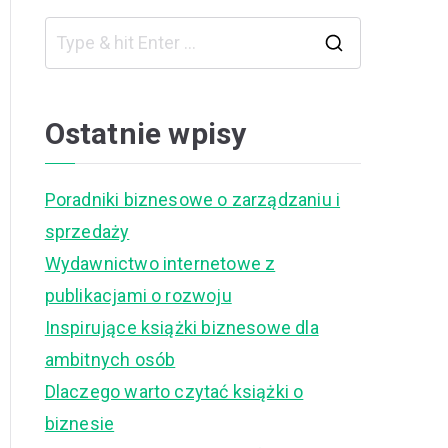
S
e
a
Ostatnie wpisy
r
c
Poradniki biznesowe o zarządzaniu i
h
sprzedaży
f
Wydawnictwo internetowe z
o
publikacjami o rozwoju
r
Inspirujące książki biznesowe dla
:
ambitnych osób
Dlaczego warto czytać książki o
biznesie