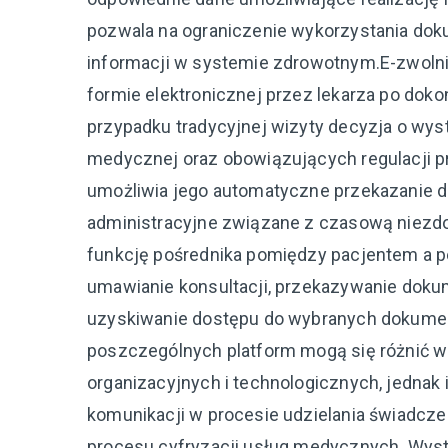
pozwala na ograniczenie wykorzystania dok
informacji w systemie zdrowotnym.E-zwoln
formie elektronicznej przez lekarza po doko
przypadku tradycyjnej wizyty decyzja o wyst
medycznej oraz obowiązujących regulacji p
umożliwia jego automatyczne przekazanie do
administracyjne związane z czasową niezdo
funkcję pośrednika pomiędzy pacjentem a 
umawianie konsultacji, przekazywanie doku
uzyskiwanie dostępu do wybranych dokume
poszczególnych platform mogą się różnić w
organizacyjnych i technologicznych, jedna
komunikacji w procesie udzielania świadcze
procesu cyfryzacji usług medycznych. Wy