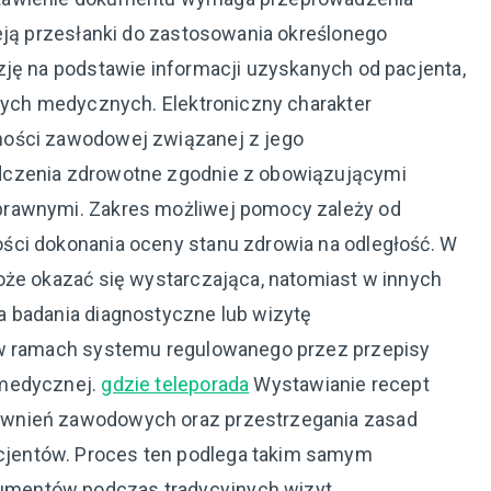
ieją przesłanki do zastosowania określonego
zję na podstawie informacji uzyskanych od pacjenta,
anych medycznych. Elektroniczny charakter
ności zawodowej związanej z jego
dczenia zdrowotne zgodnie z obowiązującymi
prawnymi. Zakres możliwej pomocy zależy od
ści dokonania oceny stanu zdrowia na odległość. W
oże okazać się wystarczająca, natomiast w innych
a badania diagnostyczne lub wizytę
 w ramach systemu regulowanego przez przepisy
 medycznej.
gdzie teleporada
Wystawianie recept
awnień zawodowych oraz przestrzegania zasad
jentów. Proces ten podlega takim samym
mentów podczas tradycyjnych wizyt